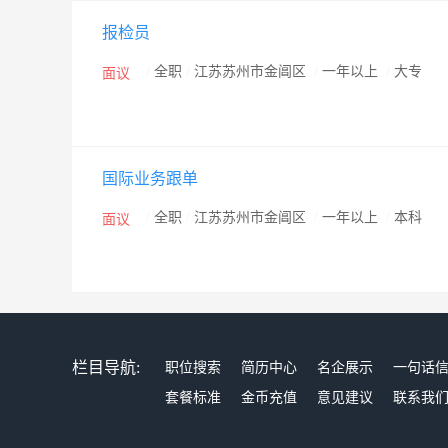
报检员
/
全职
/
江苏苏州市金阊区
/
一年以上
/
大专
面议
国际业务跟单
/
全职
/
江苏苏州市金阊区
/
一年以上
/
本科
面议
栏目导航:
职位搜索
简历中心
名企展示
一句话
套餐标准
金币充值
意见建议
联系我