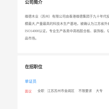
公司简介
维德木业（苏州）有限公司由香港维德集团于九十年代投
模最大,产量最高的科技木生产基地，被确认为江苏省外商
ISO14000认证，专业生产各类中高档胶合板、装饰
品市场。
在招职位
单证员
/
全职
/
江苏苏州市金阊区
/
不限要求
/
大专
面议