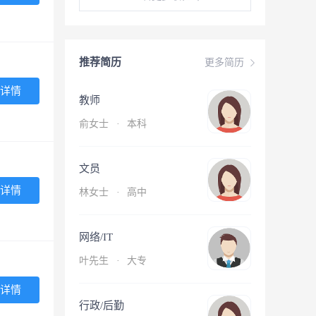
推荐简历
更多简历
详情
教师
俞女士
·
本科
文员
详情
林女士
·
高中
网络/IT
叶先生
·
大专
详情
行政/后勤