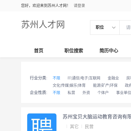
您好，欢迎来到苏州人才网！
请登录
苏州人才网
职位
首页
职位搜索
简历中心
行业分类:
不限
IT|通信|电子|互联网
金融业
房
文化|传媒|娱乐|体育
能源|矿产|环保
政
企业性质:
不限
私营
外资
个体户
事业单
苏州宝贝大脑运动教育咨询有
其它
民营