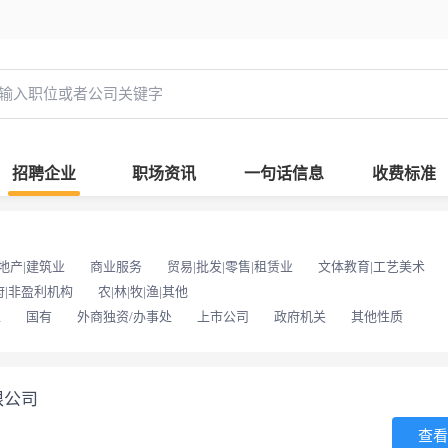
招聘企业
职场资讯
一句话信息
收费标准
地产|建筑业
商业服务
贸易|批发|零售|租赁业
文体教育|工艺美术
府|非盈利机构
农|林|牧|渔|其他
位
国有
外商独资/办事处
上市公司
政府机关
其他性质
限公司
查看