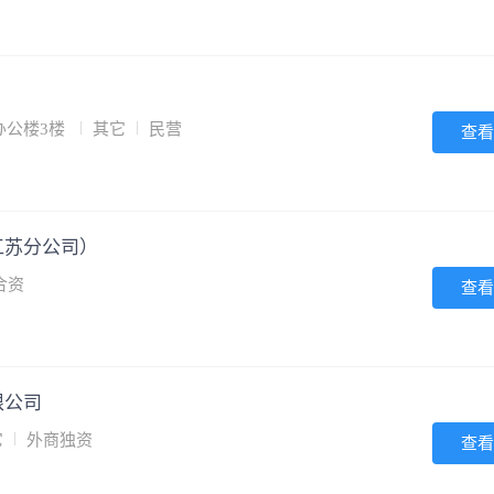
办公楼3楼
其它
民营
查看
江苏分公司）
合资
查看
限公司
它
外商独资
查看