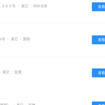
１８８９号
其它
中外合资
查看
8号
其它
国有
查看
其它
民营
查看