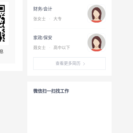
财务/会计
张女士
·
大专
家政/保安
聂女士
·
高中以下
息
查看更多简历
微信扫一扫找工作